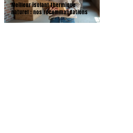
Meilleur isolant thermique
naturel : nos recommandations