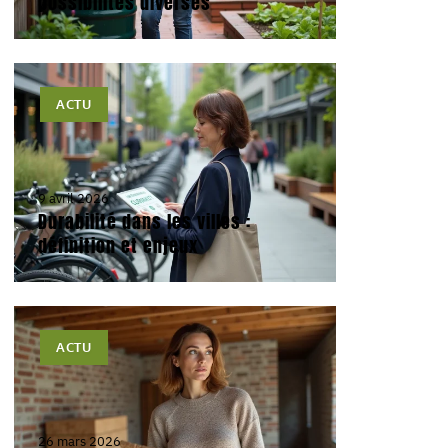
possibilités diverses
ACTU
9 avril 2026
Durabilité dans les villes :
définition et enjeux
ACTU
26 mars 2026