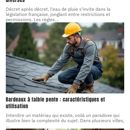
diverses
Décret après décret, l'eau de pluie s'invite dans la
législation française, jonglant entre restrictions et
permissions. Les règles
…
Bardeaux à faible pente : caractéristiques et
utilisation
Interdire un matériau qui existe, voilà un paradoxe qui
illustre bien la complexité du sujet. Dans plusieurs villes,
…