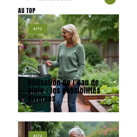
AU TOP
ACTU
26 mars 2026
Utilisation de l’eau de
pluie : les possibilités
diverses
ACTU