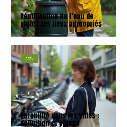
3 avril 2026
Réutilisation de l’eau de
pluie : les lieux appropriés
ACTU
9 avril 2026
Durabilité dans les villes :
définition et enjeux