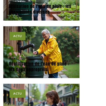
26 mars 2026
Utilisation de l’eau de pluie : les
possibilités diverses
ACTU
3 avril 2026
Réutilisation de l’eau de pluie :
les lieux appropriés
ACTU