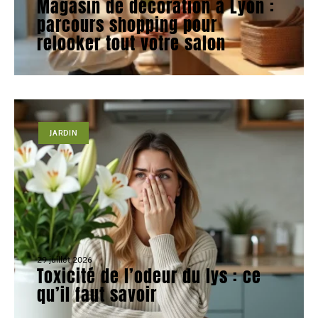
Magasin de décoration à Lyon :
parcours shopping pour
relooker tout votre salon
JARDIN
29 juillet 2026
Toxicité de l’odeur du lys : ce
qu’il faut savoir