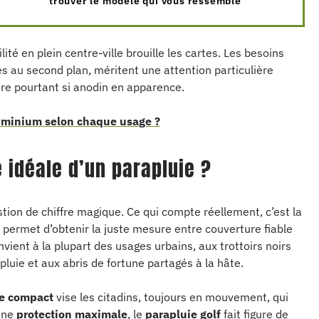
trouver le modèle qui vous ressemble
té en plein centre-ville brouille les cartes. Les besoins
és au second plan, méritent une attention particulière
ire pourtant si anodin en apparence.
uminium selon chaque usage ?
e idéale d’un parapluie ?
tion de chiffre magique. Ce qui compte réellement, c’est la
permet d’obtenir la juste mesure entre couverture fiable
vient à la plupart des usages urbains, aux trottoirs noirs
luie et aux abris de fortune partagés à la hâte.
ie compact
vise les citadins, toujours en mouvement, qui
 une
protection maximale
, le
parapluie golf
fait figure de