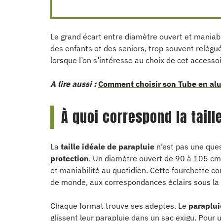
Le grand écart entre diamètre ouvert et maniabili
des enfants et des seniors, trop souvent relégu
lorsque l’on s’intéresse au choix de cet accesso
A lire aussi :
Comment choisir son Tube en al
À quoi correspond la taill
La
taille idéale de parapluie
n’est pas une ques
protection
. Un diamètre ouvert de 90 à 105 cm 
et maniabilité au quotidien. Cette fourchette con
de monde, aux correspondances éclairs sous la p
Chaque format trouve ses adeptes. Le
paraplu
glissent leur parapluie dans un sac exigu. Pour