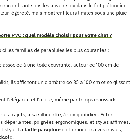
te encombrant sous les auvents ou dans le flot piétonnier.
leur légèreté, mais montrent leurs limites sous une pluie
orte PVC : quel modèle choisir pour votre chat ?
ci les familles de parapluies les plus courantes :
e associée à une toile couvrante, autour de 100 cm de
liés, ils affichent un diamètre de 85 à 100 cm et se glissent
gient l’élégance et l’allure, même par temps maussade.
 ses trajets, à sa silhouette, à son quotidien. Entre
les déperlantes, poignées ergonomiques, et styles affirmés,
et style. La
taille parapluie
doit répondre à vos envies,
adapté.