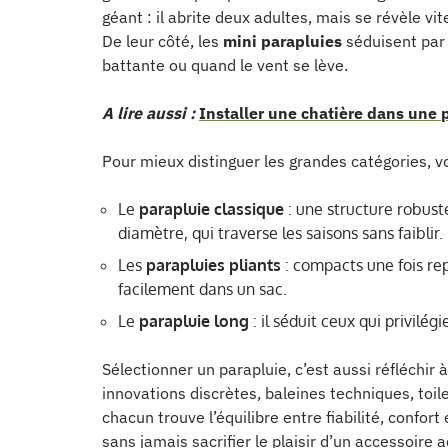
géant : il abrite deux adultes, mais se révèle vi
De leur côté, les
mini parapluies
séduisent par 
battante ou quand le vent se lève.
A lire aussi :
Installer une chatière dans une p
Pour mieux distinguer les grandes catégories, voi
Le
parapluie classique
: une structure robust
diamètre, qui traverse les saisons sans faiblir.
Les
parapluies pliants
: compacts une fois rep
facilement dans un sac.
Le
parapluie long
: il séduit ceux qui privilé
Sélectionner un parapluie, c’est aussi réfléchir à
innovations discrètes, baleines techniques, toi
chacun trouve l’équilibre entre fiabilité, confort 
sans jamais sacrifier le plaisir d’un accessoire 