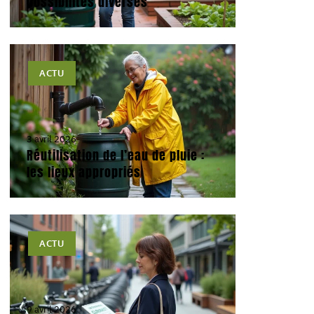
possibilités diverses
ACTU
3 avril 2026
Réutilisation de l’eau de pluie :
les lieux appropriés
ACTU
9 avril 2026