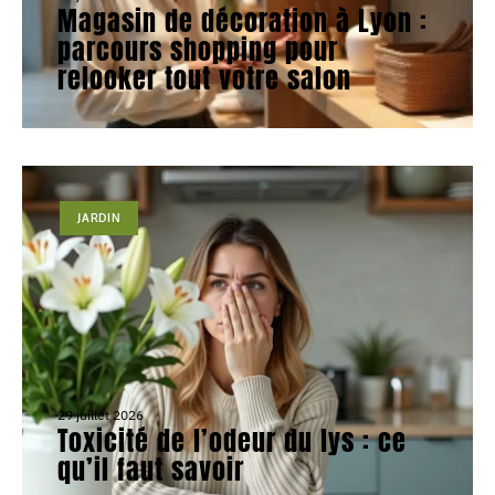
Magasin de décoration à Lyon :
parcours shopping pour
relooker tout votre salon
JARDIN
29 juillet 2026
Toxicité de l’odeur du lys : ce
qu’il faut savoir